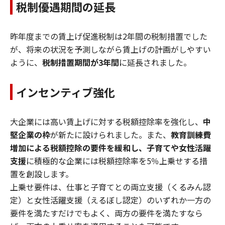
税制優遇期間の延長
昨年度までの賃上げ促進税制は2年間の税制措置でした
が、将来の状況を予測しながら賃上げの計画がしやすい
ように、
税制措置期間が3年間
に延長されました。
インセンティブ強化
大企業には高い賃上げに対する税額控除率を強化し、
中
堅企業の枠
が新たに設けられました。また、
教育訓練費
増加による税額控除の要件を緩和し、子育てや女性活躍
支援
に積極的な企業には税額控除率を5％上乗せする措
置を創設します。
上乗せ要件は、仕事と子育てとの両立支援（くるみん認
定）と女性活躍支援（えるぼし認定）のいずれか一方の
要件を満たすだけでもよく、両方の要件を満たすなら