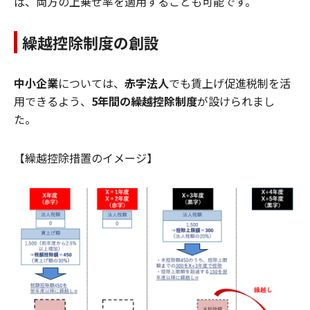
ば、両方の上乗せ率を適用することも可能です。
繰越控除制度の創設
中小企業
については、
赤字法人
でも賃上げ促進税制を活
用できるよう、
5年間の繰越控除制度
が設けられまし
た。
【繰越控除措置のイメージ】