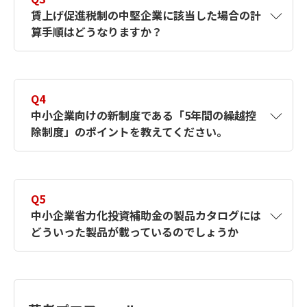
とで受けられます。
に対して認定します。企業は一般事業主行動
賃上げ促進税制の中堅企業に該当した場合の計
計画を策定し、女性の採用や継続勤務、管理
算手順はどうなりますか？
職の割合などの具体的な取組基準を満たして
申請します。5つの基準の達成状況に応じて、
えるぼし認定は3段階に分かれます。さらに、
A3
中堅企業
に該当する場合は、
大企業と同じ計
えるぼしの認定を受けた企業のうち、一般事
算手順
となります。適用要件である賃上げ率
Q4
業主行動計画の目標達成や女性の活躍推進に
の判定は、「継続雇用者給与等支給額の増加
中小企業向けの新制度である「5年間の繰越控
関する取組の実施状況が特に優良である等の
割合」を使って判定します。要件を満たす場
除制度」のポイントを教えてください。
一定の要件を満たした場合に、プラチナえる
合は、「雇用者給与等支給額の増加額」に控
ぼし認定を受けることができるようになりま
除率（上乗せ措置も加味しながら）を乗じ
す。
A4
中小企業については、控除適用年度が赤字で
て、税額控除額を計算していくことになりま
法人税額が0となり控除できなかった金額や、
す。
Q5
法人税額の20％超の控除しきれなかった金額
中小企業省力化投資補助金の製品カタログには
について、5年間繰り越すことができることに
どういった製品が載っているのでしょうか
なります。
適用にあたっては、控除できなかった年度の
A5
中小企業省力化投資補助金の製品カタログに
申告で、「給与等の支給額が増加した場合の
は、清掃ロボット、配膳ロボット、自動倉
法人税額の特別控除に関する明細書」の提出
庫、検品・仕分システム、無人搬送車、スチ