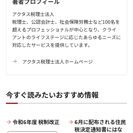
著者プロフィール
が必要となります。また、繰り越された税額
ームコンベクションオーブン、券売機、自動
控除分は、いつでも控除できるわけでなく、
チェックイン機、自動精算機、タブレット型
アクタス税理士法人
繰越控除を行う事業年度
において、
雇用者給
給油許可システム、オートラベラー、飲料補
税理士、公認会計士、社会保険労務士など100名を
与等支給額が前年度より増加している場合に
充ロボットなどが掲載されています。
超えるプロフェッショナルが中心となり、クライ
限り適用
されることになるので、注意してく
アントのライフステージに応じたあらゆるニーズに
ださい。
対応したサービスを提供しています。
アクタス税理士法人ホームページ
今すぐ読みたいおすすめ情報
令和6年度 税制改正
6月に配布される住民
税決定通知書にはな