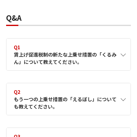
Q&A
Q1
賃上げ促進税制の新たな上乗せ措置の「くるみ
ん」について教えてください。
A1
「くるみん・プラチナくるみん」は、厚生労
働大臣が子育てサポート企業に対して認定し
Q2
ます。企業は次世代育成支援対策推進法に基
もう一つの上乗せ措置の「えるぼし」について
づき行動計画を策定し、目標達成後に申請し
も教えてください。
ます。認定基準は育児支援制度の整備や地域
活動参加などで、10項目を満たす必要があり
ます。プラチナ認定は、くるみん認定を既に
A2
「えるぼし・プラチナえるぼし」は、厚生労
受けた企業がさらに高い水準で支援を行うこ
働大臣が女性の活躍推進において優れた企業
Q3