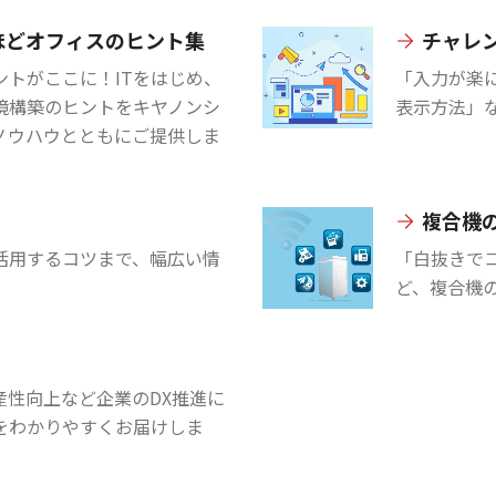
ほどオフィスのヒント集
チャレン
トがここに！ITをはじめ、
「入力が楽
境構築のヒントをキヤノンシ
表示方法」な
ノウハウとともにご提供しま
複合機
ceを活用するコツまで、幅広い情
「白抜きで
ど、複合機
産性向上など企業のDX推進に
をわかりやすくお届けしま