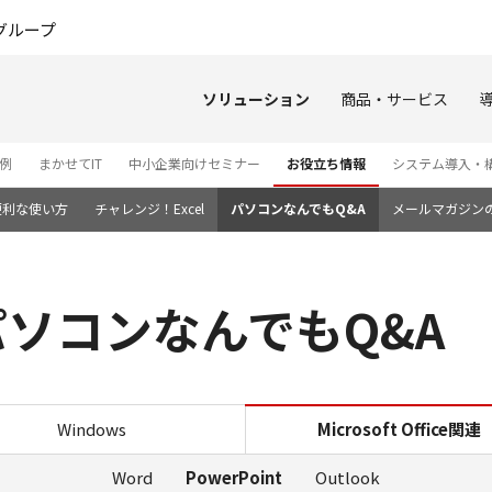
このページの本文へ
グループ
ソリューション
商品・サービス
例
まかせてIT
中小企業向けセミナー
お役立ち情報
システム導入・
便利な使い方
チャレンジ！Excel
パソコンなんでもQ&A
メールマガジン
t｜パソコンなんでもQ&A
PowerPoint｜パソコンな
Windows
Microsoft Office関連
Word
PowerPoint
Outlook