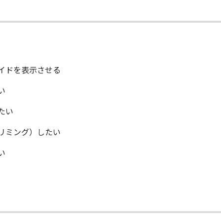
ガイドを表示させる
い
したい
トリミング）したい
い