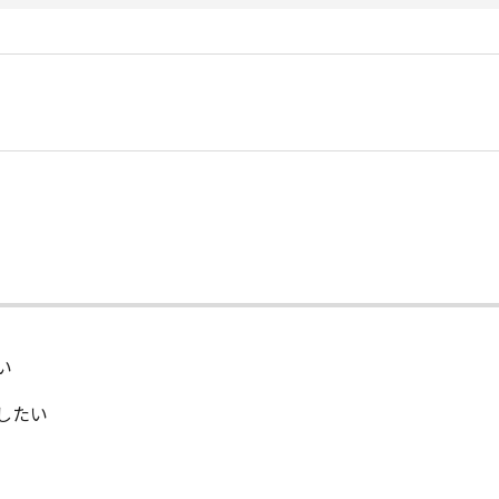
い
刷したい