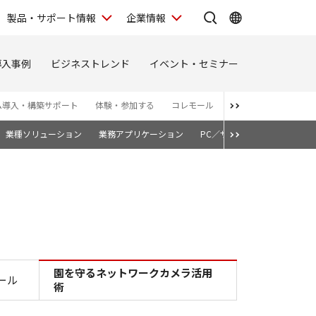
製品・サポート情報
企業情報
導入事例
ビジネストレンド
イベント・セミナー
ム導入・構築サポート
体験・参加する
コレモール
お問い合わせ
お知
業種ソリューション
業務アプリケーション
PC／サーバー
クラウドス
ラ活用術
園を守るネットワークカメラ活用
ール
術