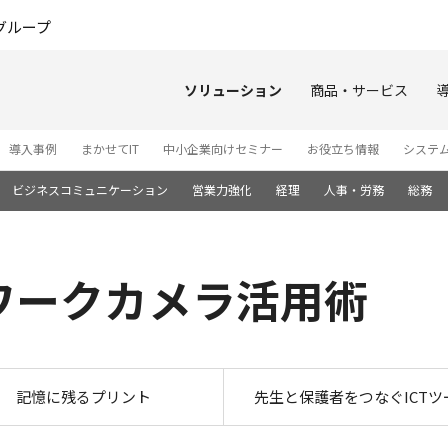
このページの本文へ
グループ
ソリューション
商品・サービス
導入事例
まかせてIT
中小企業向けセミナー
お役立ち情報
システ
ビジネスコミュニケーション
営業力強化
経理
人事・労務
総務
ワークカメラ活用術
園を守るネットワークカメ
記憶に残るプリント
先生と保護者をつなぐICTツ