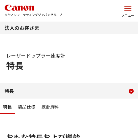
このページの本文へ
キヤノンマーケティングジャパングループ
メニュー
法人のお客さま
レーザードップラー速度計
特長
現在のコンテンツ
レーザードップラー速度計
特長
コンテンツメニュー
特長
製品仕様
技術資料
おもな特長および機能