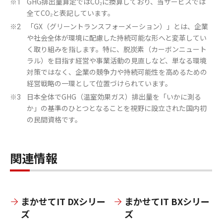
GHG排出量算定ではCO₂に換算しており、当サービスでは
※1
全てCO₂と表記しています。
「GX（グリーントランスフォーメーション）」とは、企業
※2
や社会全体が環境に配慮した持続可能な形へと変革してい
く取り組みを指します。特に、脱炭素（カーボンニュート
ラル）を目指す経営や事業活動の見直しなど、単なる環境
対策ではなく、企業の競争力や持続可能性を高めるための
経営戦略の一環として位置づけられています。
日本全体でGHG（温室効果ガス）排出量を「いかに測る
※3
か」の基準のひとつとなることを視野に設立された国内初
の民間資格です。
関連情報
まかせてIT DXシリー
まかせてIT BXシリー
ズ
ズ