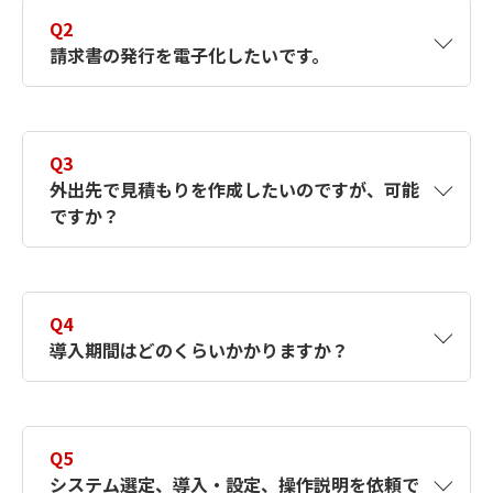
出先からモバイルでシステムに接続して在庫
Q2
確認できます。
請求書の発行を電子化したいです。
A2
奉行シリーズは「
奉行Edge 発行請求書DXク
ラウド
」、PCAシリーズは「PCA Hub 取引明
Q3
細」、大臣シリーズは「スマート大臣 電子請
外出先で見積もりを作成したいのですが、可能
求」を導入することで対応できます。
ですか？
A3
クラウド版の販売仕入れソフトを活用すれば
外出先からもモバイルでシステムに接続して
Q4
見積もりの作成が可能です。
導入期間はどのくらいかかりますか？
A4
お客さまの既存環境によってかかる期間は異
なりますが、一般的に他システムをご利用の
Q5
場合、データ移行が可能であれば1か月ほどで
システム選定、導入・設定、操作説明を依頼で
移行できます。新規の場合、データ入力が必