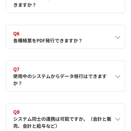
きますか？
要なため1-3か月かかります。
A5
キヤノンシステムアンドサポートでは、お客
さまの運用にあったシステムの選定から導
Q6
入・設定、操作説明、保守まで一気通貫して
各種帳票をPDF発行できますか？
ご提供できます。
A6
印刷する帳票はすべてPDF化可能です。そのた
め、必要に応じてメールに添付して共有する
Q7
ことができます。
使用中のシステムからデータ移行はできます
か？
A7
CSVデータの受け入れが可能です。現在使用
中のシステムで、データがCSVで出力できる
Q8
か確認が必要になります。ただし、データの
システム同士の連携は可能ですか。（会計と販
内容によっては、受け入れ後の修正等が発生
売、会計と給与など）
しますので、事前にご相談ください。