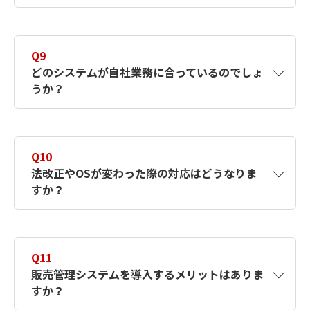
A8
連携可能です。同じメーカーですと、シーム
レスな連携ができます。同じメーカーでご使
Q9
用いただくことを推奨しています。
どのシステムが自社業務に合っているのでしょ
うか？
A9
キヤノンシステムアンドサポートでは各社の
デモンストレーションを交えお困りごとをお
Q10
聞きしながら一緒に選定する事が可能です。
法改正やOSが変わった際の対応はどうなりま
また、導入後は設置設定・操作説明・保守ま
すか？
で一気通貫でご対応ができます。
A10
クラウド版の場合は、利用料の中に最新プロ
グラムの対応が含まれます。オンプレ版の場
Q11
合は、保守に加入することで最新版が提供さ
販売管理システムを導入するメリットはありま
れます。
すか？