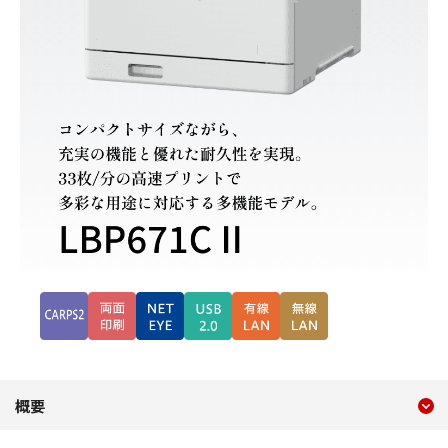
現在のコンテンツ
LBP671C II
概要
コンテンツメニュー