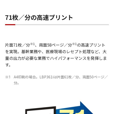
71枚／分の高速プリント
※1
※1
片面71枚／分
、両面58ページ／分
の高速プリント
を実現。基幹業務や、医療現場のレセプト処理など、大
量の出力が必要な業務でハイパフォーマンスを発揮しま
す。
A4印刷の場合。LBP361iは片面61枚／分、両面50ページ／
※1
分。