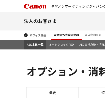
キヤノンマーケティングジャパン
法人のお客さま
自動体外式除細動器
全自動血圧計
オフィス機器
AED本体一覧
オートショックAED
AED日常点検・消
オプション・消耗品
概要
特