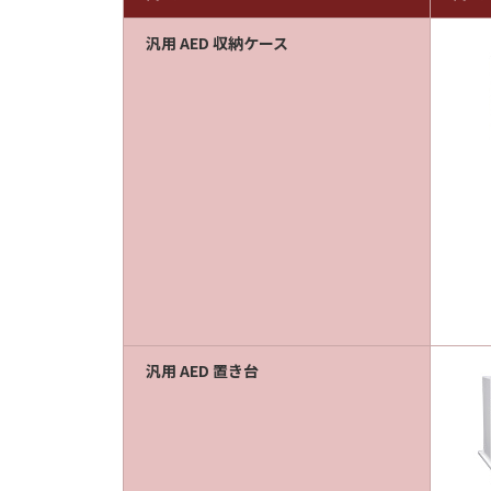
汎用 AED 収納ケース
汎用 AED 置き台