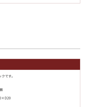
ックです。
梱
×D20