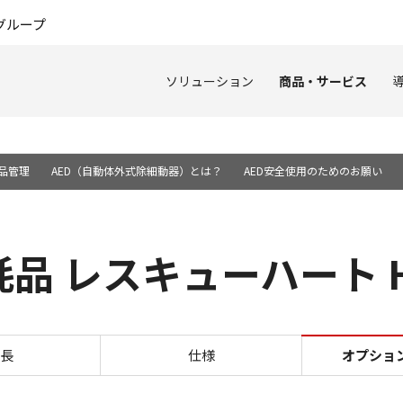
このページの本文へ
グループ
ソリューション
商品・サービス
耗品管理
AED（自動体外式除細動器）とは？
AED安全使用のためのお願い
 レスキューハート HD
オプション・消耗品 レスキュー
長
仕様
オプショ