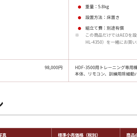
重量：5.8kg
設置方法：床置き
組立て費：別途有償
この商品だけではAEDを設
※
HL-4350）を一緒にお買
98,000円
HDF-3500用トレーニング専用
本体、リモコン、訓練用除細動
ン
写真
標準小売価格（税別）
商品