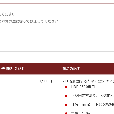
てください
の廃棄方法に従って処理してください
小売価格（税別）
商品の説明
3,980円
AEDを設置するための壁掛けフ
HDF-3500専用
ネジ固定穴あり、ネジ非同
寸法（mm）：H92×W240
重量：420g