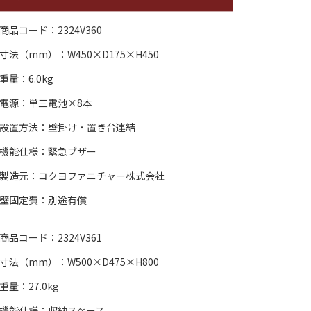
商品コード：2324V360
寸法（mm）：W450×D175×H450
重量：6.0kg
電源：単三電池×8本
設置方法：壁掛け・置き台連結
機能仕様：緊急ブザー
製造元：コクヨファニチャー株式会社
壁固定費：別途有償
商品コード：2324V361
寸法（mm）：W500×D475×H800
重量：27.0kg
機能仕様：収納スペース