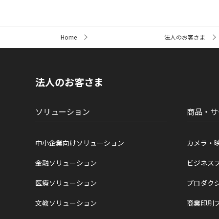
サ
Home
法人のお客さま
イ
ト
内
の
現
法人のお客さま
在
位
置
ソリューション
商品・サ
中小企業向けソリューション
カメラ・
金融ソリューション
ビジネス
医療ソリューション
プロダク
文教ソリューション
商業印刷