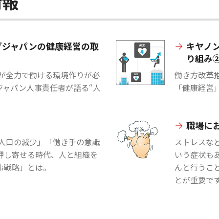
情報
グジャパンの健康経営の取
キヤノ
り組み
員が全力で働ける環境作りが必
働き方改革
グジャパン人事責任者が語る“人
「健康経営
職場に
働人口の減少」「働き手の意識
ストレスな
押し寄せる時代、人と組織を
いう症状も
事戦略」とは。
んと行うこ
とが重要で