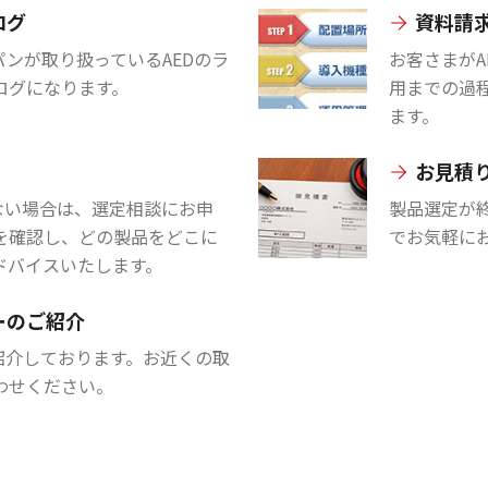
ログ
資料請
ンが取り扱っているAEDのラ
お客さまが
ログになります。
用までの過
ます。
お見積
ない場合は、選定相談にお申
製品選定が
を確認し、どの製品をどこに
でお気軽に
ドバイスいたします。
ーのご紹介
紹介しております。お近くの取
わせください。