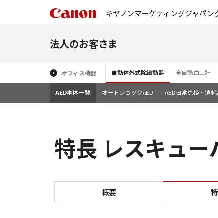
キヤノンマーケティングジャパン
法人のお客さま
自動体外式除細動器
全自動血圧計
オフィス機器
AED本体一覧
オートショックAED
AED日常点検・消
特長 レスキューハー
概要
特