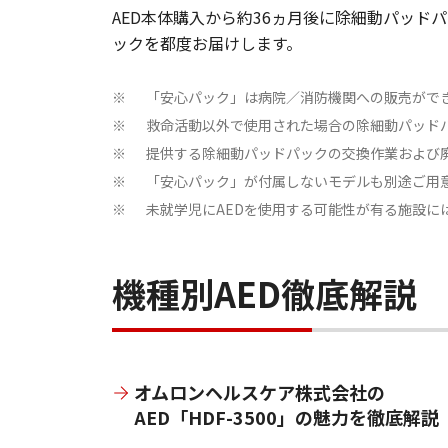
AED本体購入から約36ヵ月後に除細動パッド
ックを都度お届けします。
「安心パック」は病院／消防機関への販売がで
※
救命活動以外で使用された場合の除細動パッド
※
提供する除細動パッドパックの交換作業および
※
「安心パック」が付属しないモデルも別途ご用
※
未就学児にAEDを使用する可能性が有る施設
※
機種別AED徹底解説
オムロンヘルスケア株式会社の
AED「HDF-3500」の魅力を徹底解説