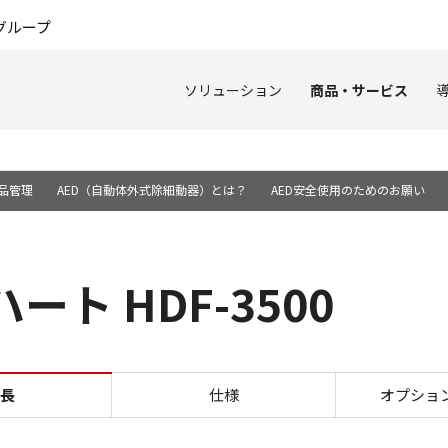
このページの本文へ
グループ
ソリューション
商品・サービス
耗品管理
AED（自動体外式除細動器）とは？
AED安全使用のためのお願い
ト HDF-3500
特長 レスキューハート HDF-
長
仕様
オプショ