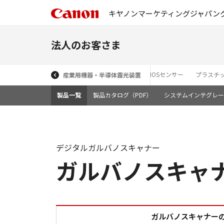
キヤノンマーケティングジャパン
法人のお客さま
プリアライナー
光学計測機器 レーザー干渉計
CMOSセンサー
プラスチ
産業用機器・半導体露光装置
製品一覧
製品カタログ（PDF）
システムインテグレー
デジタルガルバノスキャナー
ガルバノスキャ
ガルバノスキャナー