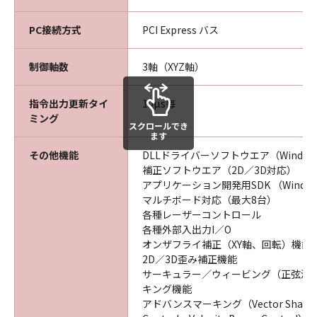
PC接続方式
PCI Express バス
制御軸数
3軸（XYZ軸）
指令出力更新タイ
10µs毎
ミング
スクロールでき
ます
その他機能
DLLドライバーソフトウエア（Window
補正ソフトウエア（2D／3D対応）
アプリケーション開発用SDK （Window
マルチボード対応（最大8台）
各種レーザーコントロール
各種外部入出力I／O
オンザフライ補正（XY軸、回転）機能
2D／3D歪み補正機能
サーキュラー／ウィービング（正弦波
キング機能
アドバンスマーキング（Vector Sharpn