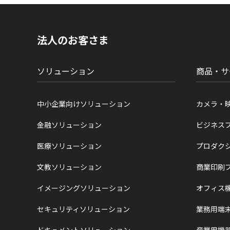
ト
内
の
現
法人のお客さま
在
位
置
ソリューション
商品・サ
中小企業向けソリューション
カメラ・
金融ソリューション
ビジネス
医療ソリューション
プロダク
文教ソリューション
商業印刷
イメージングソリューション
オフィス
セキュリティソリューション
業務用端
ドキュメントソリューション
産業用機