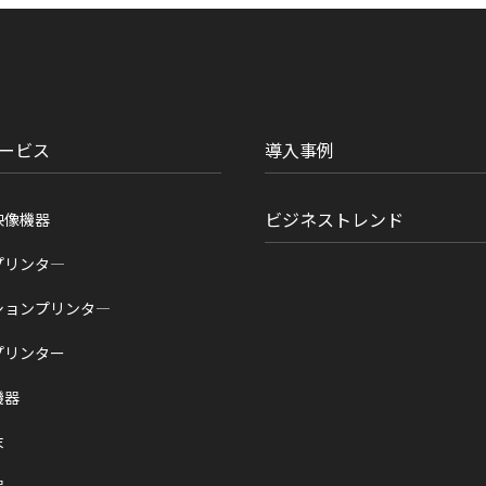
ービス
導入事例
ビジネストレンド
映像機器
プリンタ―
ションプリンタ―
プリンター
機器
末
器