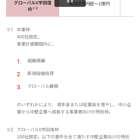
ます
グローバルV字回復
8,000万円超～1億円
※2
枠
卒業枠
※1
400社限定。
事業計画期間内に、
組織再編
新規設備投資
グローバル展開
のいずれかにより、 資本金または従業員を増やし、中小企
業から中堅企業へ成長する事業者向けの特別枠。
グローバルV字回復枠
※2
100社限定。以下の要件を全て満たす中堅企業向けの特別