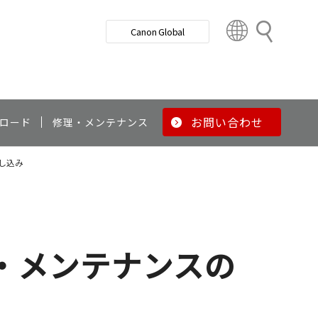
検
Canon Global
索
C
o
u
n
t
r
お問い合わせ
ロード
修理・メンテナンス
y
&
し込み
R
e
g
i
o
・メンテナンスの
n