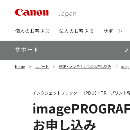
グ
個人のお客さま
法人のお客さま
サポート
ロ
ー
ロ
サポート
バ
よ
ー
ル
カ
ナ
サ
ル
Home
サポート
修理・メンテナンスのお申し込み
ima
イ
ビ
ナ
ト
ビ
内
の
現
インクジェットプリンター（PIXUS・TR：プリント
在
位
imagePROGRAF
置
お申し込み