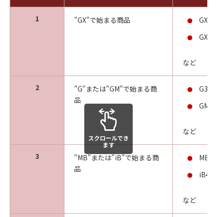
1
"GX"で始まる商品
GX70
GX60
など
2
"G"または"GM"で始まる商
G336
品
GM40
など
スクロールでき
ます
3
"MB"または"iB"で始まる商
MB54
品
iB41
など