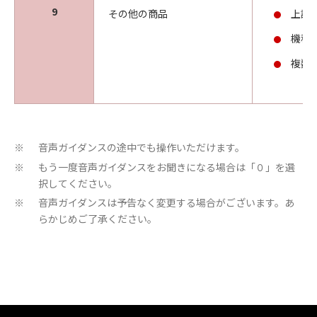
9
その他の商品
上記
機種
複数
音声ガイダンスの途中でも操作いただけます。
※
もう一度音声ガイダンスをお聞きになる場合は「０」を選
※
択してください。
音声ガイダンスは予告なく変更する場合がございます。あ
※
らかじめご了承ください。