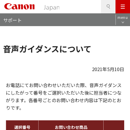
検
このページの本文へ
メ
索
ロ
ニ
menu
サポート
ー
ュ
カ
ー
ル
ナ
音声ガイダンスについて
ビ
2021年5月10日
お電話にてお問い合わせいただいた際、音声ガイダンス
にしたがって番号をご選択いただいた後に担当者につな
がります。各番号ごとのお問い合わせ内容は下記のとお
りです。
選択番号
お問い合わせ商品
対