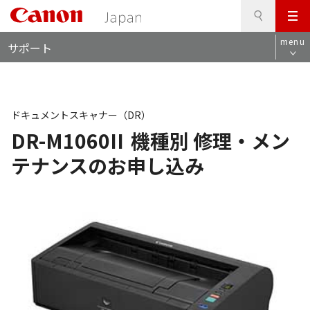
検
このページの本文へ
メ
索
ロ
ニ
menu
サポート
ー
ュ
カ
ー
ル
ナ
ビ
ドキュメントスキャナー（DR）
DR-M1060II
機種別 修理・メン
テナンスのお申し込み