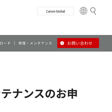
検
Canon Global
索
C
o
u
n
t
r
お問い合わせ
ロード
修理・メンテナンス
y
&
R
e
g
i
o
ンテナンスのお申
n