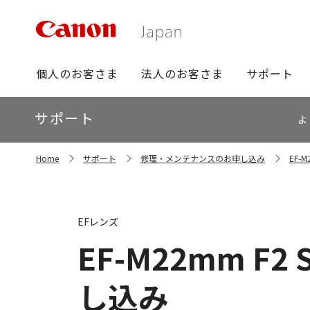
グ
個人のお客さま
法人のお客さま
サポート
ロ
ー
ロ
サポート
バ
よ
ー
ル
カ
ナ
サ
ル
Home
サポート
修理・メンテナンスのお申し込み
EF-
イ
ビ
ナ
ト
ビ
内
の
現
EFレンズ
在
位
EF-M22mm F2 
置
し込み