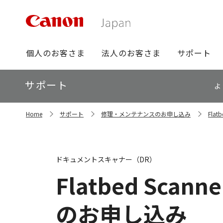
グ
個人のお客さま
法人のお客さま
サポート
ロ
ー
ロ
サポート
バ
よ
ー
ル
カ
ナ
サ
ル
Home
サポート
修理・メンテナンスのお申し込み
Fla
イ
ビ
ナ
ト
ビ
内
の
現
ドキュメントスキャナー（DR）
在
位
Flatbed Scanne
置
のお申し込み