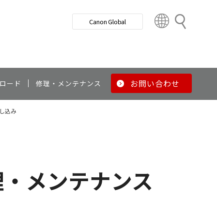
検
Canon Global
索
C
o
u
n
t
r
お問い合わせ
ロード
修理・メンテナンス
y
&
し込み
R
e
g
i
o
理・メンテナンス
n