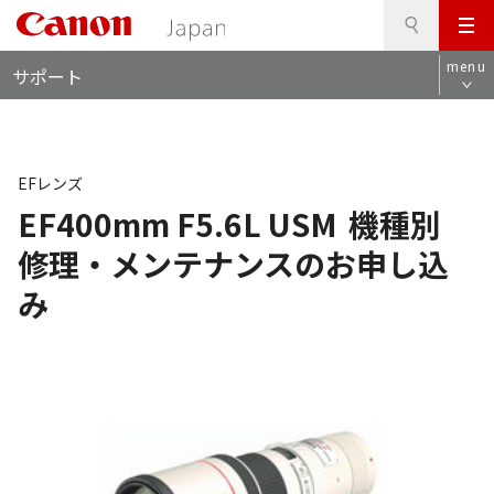
検
このページの本文へ
メ
索
ロ
ニ
menu
サポート
ー
ュ
カ
ー
ル
ナ
ビ
EFレンズ
EF400mm F5.6L USM
機種別
修理・メンテナンスのお申し込
み