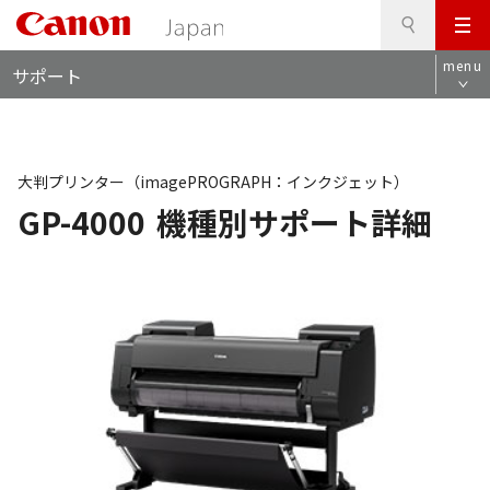
検
このページの本文へ
メ
索
ロ
ニ
menu
サポート
ー
ュ
カ
ー
ル
ナ
ビ
大判プリンター（imagePROGRAPH：インクジェット）
GP-4000
機種別サポート詳細