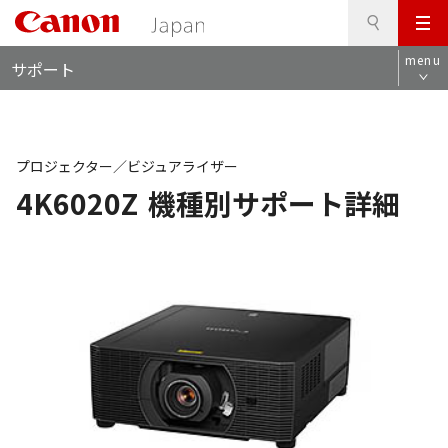
検
このページの本文へ
メ
索
ロ
ニ
menu
サポート
ー
ュ
カ
ー
ル
ナ
ビ
プロジェクター／ビジュアライザー
4K6020Z
機種別サポート詳細