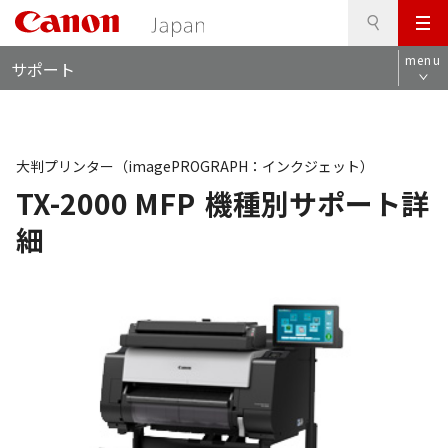
検
このページの本文へ
メ
索
ロ
ニ
menu
サポート
ー
ュ
カ
ー
ル
ナ
ビ
大判プリンター（imagePROGRAPH：インクジェット）
TX-2000 MFP
機種別サポート詳
細