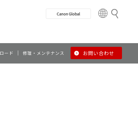
検
Canon Global
索
C
o
u
n
t
r
お問い合わせ
ロード
修理・メンテナンス
y
&
R
e
g
i
o
n