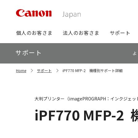
グ
個人のお客さま
法人のお客さま
サポート
ロ
ー
ロ
サポート
バ
よ
ー
ル
カ
ナ
サ
ル
Home
サポート
iPF770 MFP-2 機種別サポート詳細
イ
ビ
ナ
ト
ビ
内
の
現
大判プリンター（imagePROGRAPH：インクジェッ
在
位
iPF770 MFP-2
置