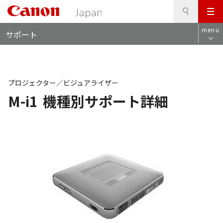
検
このページの本文へ
メ
索
ロ
ニ
menu
サポート
ー
ュ
カ
ー
ル
ナ
ビ
プロジェクター／ビジュアライザー
M-i1
機種別サポート詳細