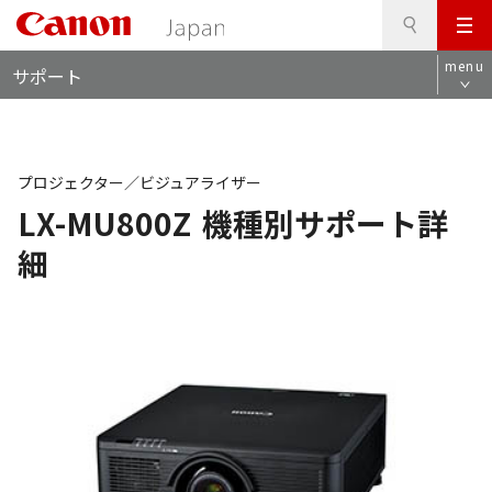
検
このページの本文へ
メ
索
ロ
ニ
menu
サポート
ー
ュ
カ
ー
ル
ナ
ビ
プロジェクター／ビジュアライザー
LX-MU800Z
機種別サポート詳
細