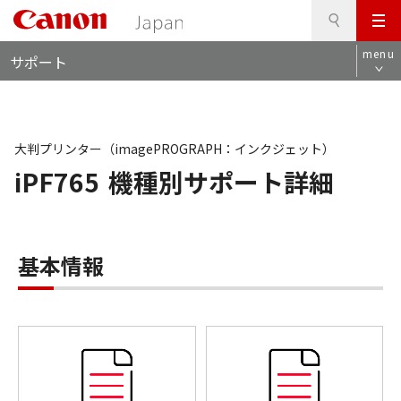
検
このページの本文へ
メ
索
ロ
ニ
menu
サポート
ー
ュ
カ
ー
ル
ナ
ビ
大判プリンター（imagePROGRAPH：インクジェット）
iPF765
機種別サポート詳細
基本情報