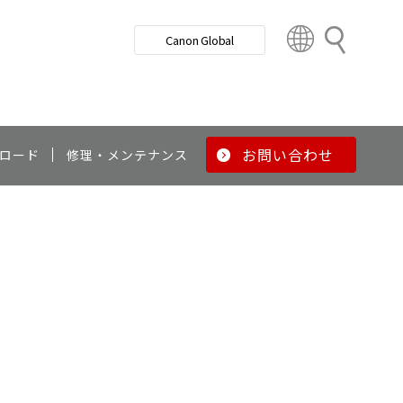
検
Canon Global
索
C
o
u
n
t
r
お問い合わせ
ロード
修理・メンテナンス
y
&
R
e
g
i
o
n