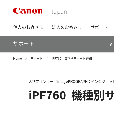
グ
個人のお客さま
法人のお客さま
サポート
ロ
ー
ロ
サポート
バ
よ
ー
ル
カ
ナ
サ
ル
Home
サポート
iPF760 機種別サポート詳細
イ
ビ
ナ
ト
ビ
内
の
現
大判プリンター（imagePROGRAPH：インクジェッ
在
位
iPF760
機種別
置