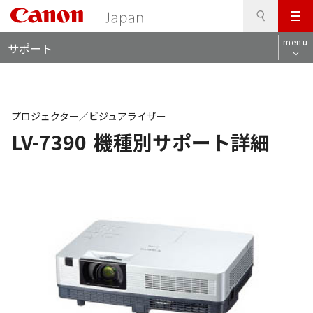
検
このページの本文へ
メ
索
ロ
ニ
menu
サポート
ー
ュ
カ
ー
ル
ナ
ビ
プロジェクター／ビジュアライザー
LV-7390
機種別サポート詳細