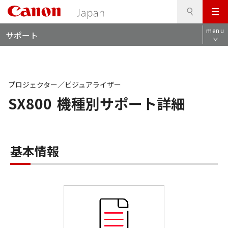
検
このページの本文へ
メ
索
ロ
ニ
menu
サポート
ー
ュ
カ
ー
ル
ナ
ビ
プロジェクター／ビジュアライザー
SX800
機種別サポート詳細
基本情報