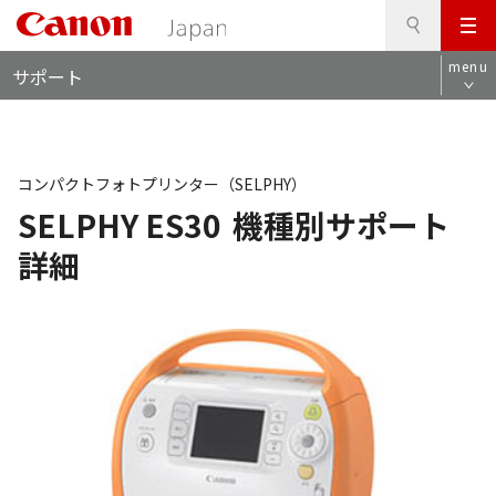
検
このページの本文へ
メ
索
ロ
ニ
menu
サポート
ー
ュ
カ
ー
ル
ナ
ビ
コンパクトフォトプリンター（SELPHY）
SELPHY ES30
機種別サポート
詳細