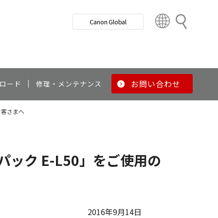
検
Canon Global
索
C
o
u
n
t
r
お問い合わせ
ロード
修理・メンテナンス
y
&
のお客さまへ
R
e
g
i
パック E-L50」をご使用の
o
n
2016年9月14日