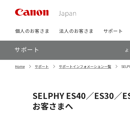
グ
個人のお客さま
法人のお客さま
サポート
ロ
ー
ロ
サポート
バ
よ
ー
ル
カ
ナ
サ
ル
Home
サポート
サポートインフォメーション一覧
SEL
イ
ビ
ナ
ト
ビ
内
の
現
SELPHY ES40／ES3
在
位
お客さまへ
置