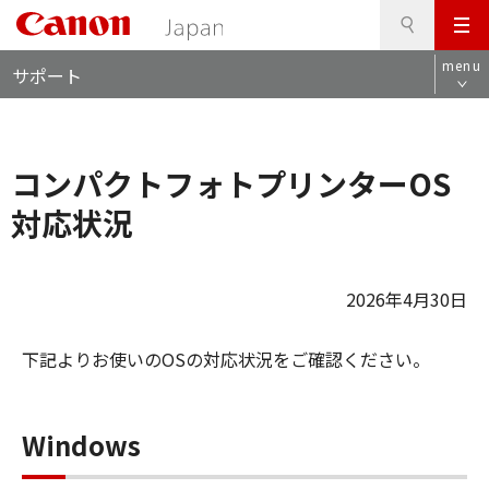
検
このページの本文へ
メ
索
ロ
ニ
menu
サポート
ー
ュ
カ
ー
ル
ナ
コンパクトフォトプリンターOS
ビ
対応状況
2026年4月30日
下記よりお使いのOSの対応状況をご確認ください。
Windows