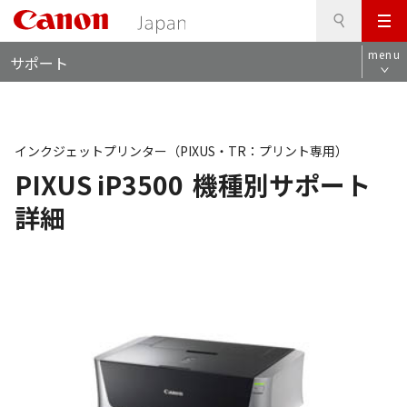
検
このページの本文へ
メ
索
ロ
ニ
menu
サポート
ー
ュ
カ
ー
ル
ナ
ビ
インクジェットプリンター（PIXUS・TR：プリント専用）
PIXUS iP3500
機種別サポート
詳細