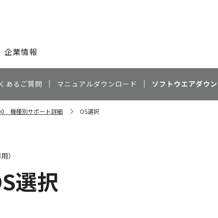
このページの本文へ
企業情報
くあるご質問
マニュアルダウンロード
ソフトウエアダウン
P3500 機種別サポート詳細
OS選択
専用）
OS選択