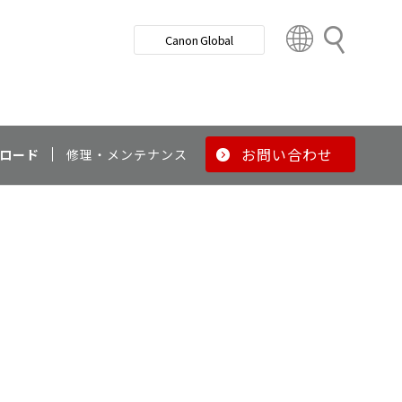
検
Canon Global
索
C
o
u
n
t
r
お問い合わせ
ロード
修理・メンテナンス
y
&
R
e
g
i
o
n