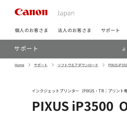
グ
個人のお客さま
法人のお客さま
サポート
ロ
ー
ロ
サポート
バ
よ
ー
ル
カ
ナ
サ
ル
Home
サポート
ソフトウエアダウンロード
PIXUS i
イ
ビ
ナ
ト
ビ
内
の
現
インクジェットプリンター（PIXUS・TR：プリント
在
位
PIXUS iP3500
置