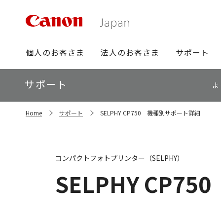
グ
個人のお客さま
法人のお客さま
サポート
ロ
ー
ロ
サポート
バ
よ
ー
ル
カ
ナ
サ
ル
Home
サポート
SELPHY CP750 機種別サポート詳細
イ
ビ
ナ
ト
ビ
内
の
現
コンパクトフォトプリンター（SELPHY）
在
位
SELPHY CP750
置