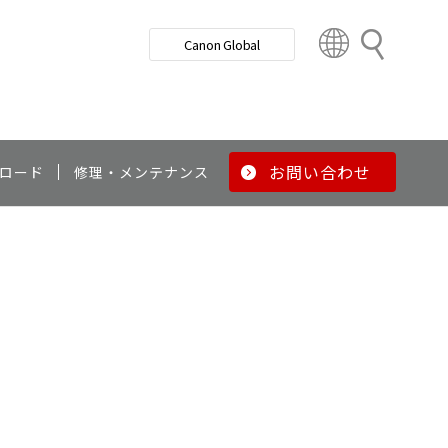
検
Canon Global
索
C
o
u
n
t
r
お問い合わせ
ロード
修理・メンテナンス
y
&
R
e
g
i
o
n