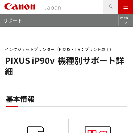
検
このページの本文へ
メ
索
ロ
ニ
menu
サポート
ー
ュ
カ
ー
ル
ナ
ビ
インクジェットプリンター（PIXUS・TR：プリント専用）
PIXUS iP90v
機種別サポート詳
細
基本情報