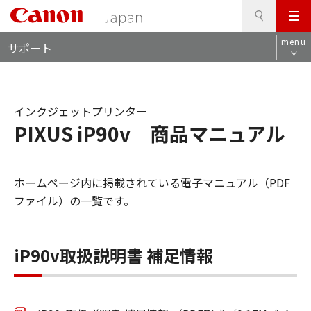
検
このページの本文へ
メ
索
ロ
ニ
menu
サポート
ー
ュ
カ
ー
ル
ナ
インクジェットプリンター
ビ
PIXUS iP90v 商品マニュアル
ホームページ内に掲載されている電子マニュアル（PDF
ファイル）の一覧です。
iP90v取扱説明書 補足情報