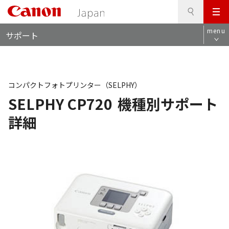
検
このページの本文へ
メ
索
ロ
ニ
menu
サポート
ー
ュ
カ
ー
ル
ナ
ビ
コンパクトフォトプリンター（SELPHY）
SELPHY CP720
機種別サポート
詳細