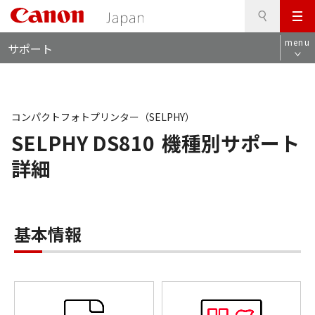
検
このページの本文へ
メ
索
ロ
ニ
menu
サポート
ー
ュ
カ
ー
ル
ナ
ビ
コンパクトフォトプリンター（SELPHY）
SELPHY DS810
機種別サポート
詳細
基本情報