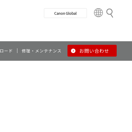
検
Canon Global
索
C
o
u
n
t
r
お問い合わせ
ロード
修理・メンテナンス
y
&
R
e
g
i
o
n