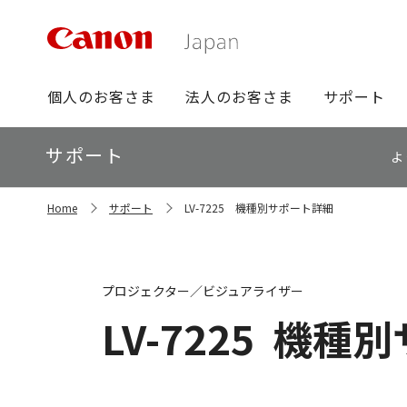
グ
個人のお客さま
法人のお客さま
サポート
ロ
ー
ロ
サポート
バ
よ
ー
ル
カ
ナ
サ
ル
Home
サポート
LV-7225 機種別サポート詳細
イ
ビ
ナ
ト
ビ
内
の
現
プロジェクター／ビジュアライザー
在
位
LV-7225
機種別
置