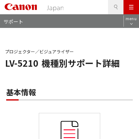
検
このページの本文へ
メ
索
ロ
ニ
menu
サポート
ー
ュ
カ
ー
ル
ナ
ビ
プロジェクター／ビジュアライザー
LV-5210
機種別サポート詳細
基本情報