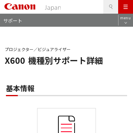
検
このページの本文へ
メ
索
ロ
ニ
menu
サポート
ー
ュ
カ
ー
ル
ナ
ビ
プロジェクター／ビジュアライザー
X600
機種別サポート詳細
基本情報