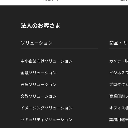
イ
ト
内
の
現
法人のお客さま
在
位
置
ソリューション
商品・サ
中小企業向けソリューション
カメラ・
金融ソリューション
ビジネス
医療ソリューション
プロダク
文教ソリューション
商業印刷
イメージングソリューション
オフィス
セキュリティソリューション
業務用端