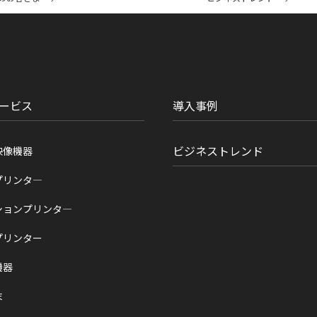
ービス
導入事例
ビジネストレンド
映像機器
プリンタ―
ションプリンタ―
プリンター
機器
末