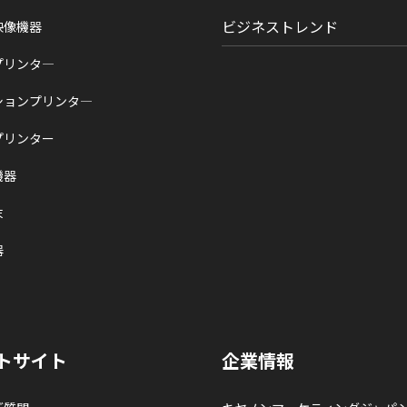
ビジネストレンド
映像機器
プリンタ―
ションプリンタ―
プリンター
機器
末
器
トサイト
企業情報