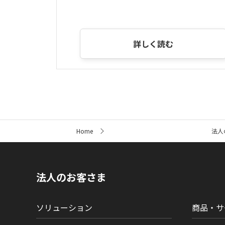
詳しく読む
サ
Home
法人
イ
ト
内
の
現
法人のお客さま
在
位
置
ソリューション
商品・サ