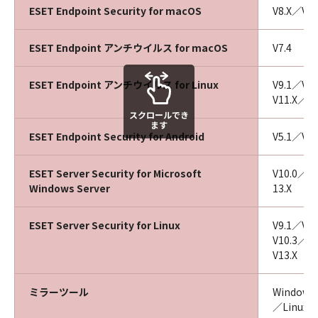
ESET Endpoint Security for macOS
V8.X／V9.
ESET Endpoint アンチウイルス for macOS
V7.4
ESET Endpoint アンチウイルス for Linux
V9.1／V1
V11.X／V1
スクロールでき
ます
ESET Endpoint Security for Android
V5.1／V6.
ESET Server Security for Microsoft
V10.0／V
Windows Server
13.X
ESET Server Security for Linux
V9.1／V1
V10.3／V
V13.X
ミラーツール
Windows
／Linux 