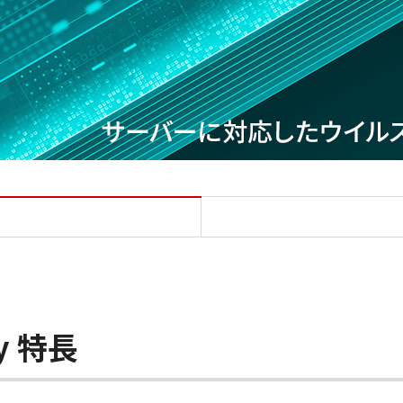
ESET Server Security
ty 特長