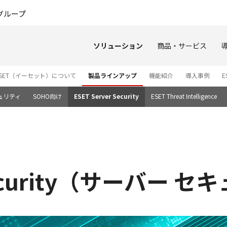
このページの本文へ
グループ
ソリューション
商品・サービス
ESET（イーセット）について
製品ラインアップ
機能紹介
導入事例
E
キュリティ
SOHO向け
ESET Server Security
ESET Threat Intelligence
 Security（サーバー 