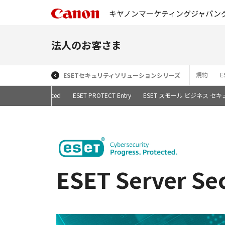
キヤノンマーケティングジャパン
法人のお客さま
規約
ESETセキュリティソリューションシリーズ
T PROTECT Advanced
ESET PROTECT Entry
ESET スモール ビジネス セ
ESET Server