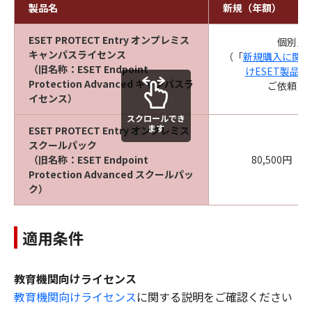
製品名
新規（年額）
ESET PROTECT Entry オンプレミス
個別見
キャンパスライセンス
（「
新規購入に関す
（旧名称：ESET Endpoint
けESET製品）
Protection Advanced キャンパスラ
ご依頼く
イセンス）
スクロールでき
ます
ESET PROTECT Entry オンプレミス
スクールパック
（旧名称：ESET Endpoint
80,500円
Protection Advanced スクールパッ
ク）
適用条件
教育機関向けライセンス
教育機関向けライセンス
に関する説明をご確認ください