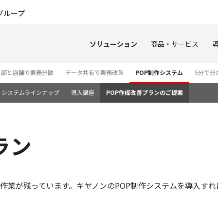
このページの本文へ
グループ
ソリューション
商品・サービス
本部と店舗で業務分散
データ共有で業務改革
POP制作システム
5分で分
システムラインナップ
導入講座
POP作成改善プランのご提案
ラン
な作業が残っています。キヤノンのPOP制作システムを導入す